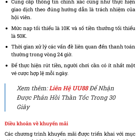
Cung cấp thông tin chính xác cũng như thực hiện
giao dịch theo đúng hướng dẫn là trách nhiệm của
hội viên.
Mức nạp tối thiểu là 10K và số tiền thưởng tối thiểu
là 50K.
Thời gian xử lý các vấn đề liên quan đến thanh toán
thường trong vòng 24 giờ.
Để thực hiện rút tiền, người chơi cần có ít nhất một
vé cược hợp lệ mỗi ngày.
Xem thêm:
Liên Hệ UU88
Để Nhận
Được Phản Hồi Thần Tốc Trong 30
Giây
Điều khoản về khuyến mãi
Các chương trình khuyến mãi được triển khai với mục