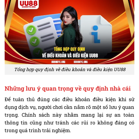
Tổng hợp quy định về điều khoản và điều kiện UU88
Những lưu ý quan trọng về quy định nhà cái
Để tuân thủ đúng các điều khoản điều kiện khi sử
dụng dịch vụ, người chơi cần nắm rõ một số lưu ý quan
trọng. Chính sách này nhằm mang lại sự an toàn
thông tin cũng như tránh các rủi ro không đáng có
trong quá trình trải nghiệm.