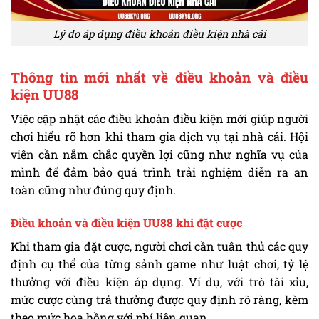
Lý do áp dụng điều khoản điều kiện nhà cái
Thông tin mới nhất về điều khoản và điều
kiện UU88
Việc cập nhật các điều khoản điều kiện mới giúp người
chơi hiểu rõ hơn khi tham gia dịch vụ tại nhà cái. Hội
viên cần nắm chắc quyền lợi cũng như nghĩa vụ của
mình để đảm bảo quá trình trải nghiệm diễn ra an
toàn cũng như đúng quy định.
Điều khoản và điều kiện UU88 khi đặt cược
Khi tham gia đặt cược, người chơi cần tuân thủ các quy
định cụ thể của từng sảnh game như luật chơi, tỷ lệ
thưởng với điều kiện áp dụng. Ví dụ, với trò tài xỉu,
mức cược cùng trả thưởng được quy định rõ ràng, kèm
theo mức hoa hồng với phí liên quan.