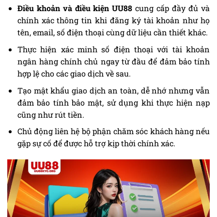
Điều khoản và điều kiện UU88
cung cấp đầy đủ và
chính xác thông tin khi đăng ký tài khoản như họ
tên, email, số điện thoại cùng dữ liệu cần thiết khác.
Thực hiện xác minh số điện thoại với tài khoản
ngân hàng chính chủ ngay từ đầu để đảm bảo tính
hợp lệ cho các giao dịch về sau.
Tạo mật khẩu giao dịch an toàn, dễ nhớ nhưng vẫn
đảm bảo tính bảo mật, sử dụng khi thực hiện nạp
cũng như rút tiền.
Chủ động liên hệ bộ phận chăm sóc khách hàng nếu
gặp sự cố để được hỗ trợ kịp thời chính xác.