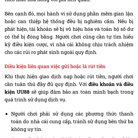
Bên cạnh đó, mọi hành vi sử dụng phần mềm gian lận
hoặc can thiệp hệ thống đều bị nghiêm cấm. Nếu bị
phát hiện, tài khoản sẽ bị vô hiệu hóa và toàn bộ số dư
có thể bị đóng băng. Người chơi cũng cần tự tìm hiểu
kỹ điều kiện cược, vì nhà cái không chịu trách nhiệm
cho các rủi ro phát sinh ngoài quy định.
Điều kiện liên quan việc gửi hoặc là rút tiền
Khi thực hiện giao dịch nạp hoặc rút tiền, người chơi
cần tuân thủ đầy đủ quy định. Với
điều khoản và điều
kiện UU88
sẽ giúp đảm bảo an toàn minh bạch trong
quá trình sử dụng dịch vụ.
Người chơi phải sử dụng các phương thức thanh
toán do nhà cái cung cấp, tránh sử dụng bên thứ ba
không uy tín.